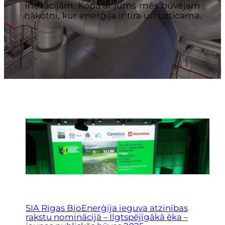
inovācijām. Kopā ar jums mēs būvējam
nākotni, kur enerģija ir tīra un uzticama.
SIA Rīgas BioEnerģija ieguva atzinības
rakstu nominācijā – Ilgtspējīgākā ēka –