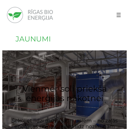
JAUNUMI
Vienmēr soli priekšā
enerģijas nākotnei
Sekojiet līdzi mūsu jaunumiem – no zaļās
enerģijas risinājumiem līdz nozīmīgām