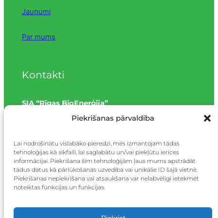
Jaunumi
Par mums
Kontakti
SIA “Rīgas BioEnerģija”
Piekrišanas pārvaldība
Meirānu iela 10, Rīga, LV-1073
Lai nodrošinātu vislabāko pieredzi, mēs izmantojam tādas
tehnoloģijas kā sīkfaili, lai saglabātu un/vai piekļūtu ierīces
Tālrunis: +371 26683190
informācijai. Piekrišana šīm tehnoloģijām ļaus mums apstrādāt
tādus datus kā pārlūkošanas uzvedība vai unikālie ID šajā vietnē.
e-pasts:
birojs@rbe.lv
Piekrišanas nepiekrišana vai atsaukšana var nelabvēlīgi ietekmēt
noteiktas funkcijas un funkcijas.