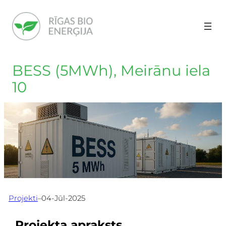
Pāriet
uz
saturu
BESS (5MWh), Meirānu iela
10
Projekti
–
04-Jūl-2025
Projekta apraksts