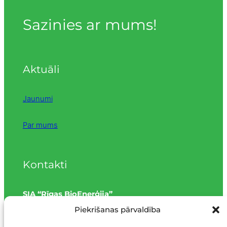
Sazinies ar mums!
Aktuāli
Jaunumi
Par mums
Kontakti
SIA “Rīgas BioEnerģija”
Piekrišanas pārvaldība
Meirānu iela 10, Rīga, LV-1073